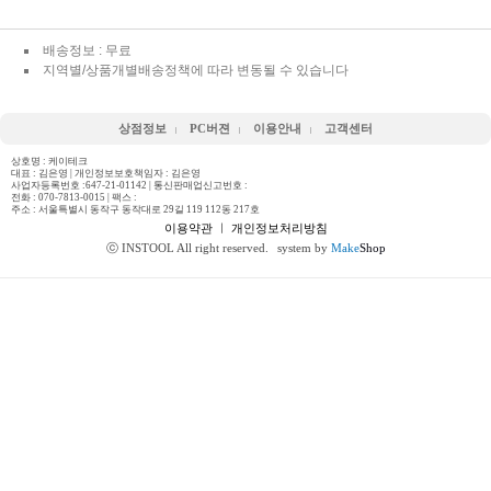
배송정보 : 무료
지역별/상품개별배송정책에 따라 변동될 수 있습니다
상점정보
PC버젼
이용안내
고객센터
상호명 : 케이테크
대표 : 김은영 | 개인정보보호책임자 : 김은영
사업자등록번호 :647-21-01142 | 통신판매업신고번호 :
전화 :
070-7813-0015
| 팩스 :
주소 : 서울특별시 동작구 동작대로 29길 119 112동 217호
이용약관
ㅣ
개인정보처리방침
ⓒ INSTOOL All right reserved.
system by
Make
Shop