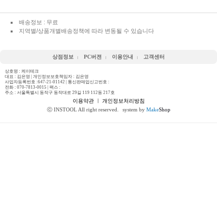
배송정보 : 무료
지역별/상품개별배송정책에 따라 변동될 수 있습니다
상점정보
PC버젼
이용안내
고객센터
상호명 : 케이테크
대표 : 김은영 | 개인정보보호책임자 : 김은영
사업자등록번호 :647-21-01142 | 통신판매업신고번호 :
전화 :
070-7813-0015
| 팩스 :
주소 : 서울특별시 동작구 동작대로 29길 119 112동 217호
이용약관
ㅣ
개인정보처리방침
ⓒ INSTOOL All right reserved.
system by
Make
Shop