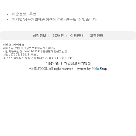
배송정보 : 무료
지역별/상품개별배송정책에 따라 변동될 수 있습니다
상점정보
PC버젼
이용안내
고객센터
상호명 : 케이테크
대표 : 김은영 | 개인정보보호책임자 : 김은영
사업자등록번호 :647-21-01142 | 통신판매업신고번호 :
전화 :
070-7813-0015
| 팩스 :
주소 : 서울특별시 동작구 동작대로 29길 119 112동 217호
이용약관
ㅣ
개인정보처리방침
ⓒ INSTOOL All right reserved.
system by
Make
Shop